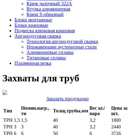
Крюк чалочный 322А
Втулка алюминиевая
Крюк S-образный
Блоки монтажные
Блоки крановые
Подвеска крюковая крановая
Аргонодуговая сварка
Технология аргонодуговой сварки
Нержавеющие аустенитные стали
Алюминиевые сплавы
Титановые сплавы
Плазменная резка
Захваты для труб
Заказать продукцию
Номин.нагр.,
Вес кг./
Цена за
Тип
Толщ.трубы,мм
тн
пара
шт.
ТРН 1,5
1,5
40
3,2
1800
ТРН 3
3
40
3,2
2440
ТРН 6
6
50
6
3726