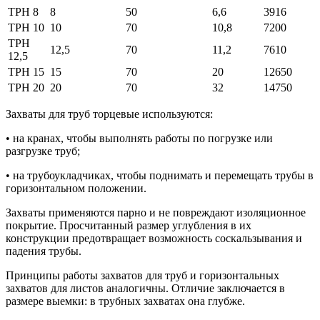
ТРН 8
8
50
6,6
3916
ТРН 10
10
70
10,8
7200
ТРН
12,5
70
11,2
7610
12,5
ТРН 15
15
70
20
12650
ТРН 20
20
70
32
14750
Захваты для труб торцевые используются:
• на кранах, чтобы выполнять работы по погрузке или
разгрузке труб;
• на трубоукладчиках, чтобы поднимать и перемещать трубы в
горизонтальном положении.
Захваты применяются парно и не повреждают изоляционное
покрытие. Просчитанный размер углубления в их
конструкции предотвращает возможность соскальзывания и
падения трубы.
Принципы работы захватов для труб и горизонтальных
захватов для листов аналогичны. Отличие заключается в
размере выемки: в трубных захватах она глубже.