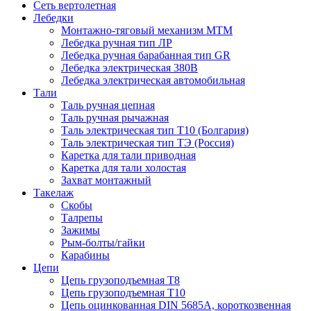
Сеть вертолетная
Лебедки
Монтажно-тяговый механизм МТМ
Лебедка ручная тип ЛР
Лебедка ручная барабанная тип GR
Лебедка электрическая 380В
Лебедка электрическая автомобильная
Тали
Таль ручная цепная
Таль ручная рычажная
Таль электрическая тип Т10 (Болгария)
Таль электрическая тип ТЭ (Россия)
Каретка для тали приводная
Каретка для тали холостая
Захват монтажный
Такелаж
Скобы
Талрепы
Зажимы
Рым-болты/гайки
Карабины
Цепи
Цепь грузоподъемная Т8
Цепь грузоподъемная Т10
Цепь оцинкованная DIN 5685A, короткозвенная