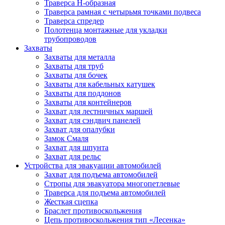
Траверса Н-образная
Траверса рамная с четырьмя точками подвеса
Траверса спредер
Полотенца монтажные для укладки
трубопроводов
Захваты
Захваты для металла
Захваты для труб
Захваты для бочек
Захваты для кабельных катушек
Захваты для поддонов
Захваты для контейнеров
Захват для лестничных маршей
Захват для сэндвич панелей
Захват для опалубки
Замок Смаля
Захват для шпунта
Захват для рельс
Устройства для эвакуации автомобилей
Захват для подъема автомобилей
Стропы для эвакуатора многопетлевые
Траверса для подъема автомобилей
Жесткая сцепка
Браслет противоскольжения
Цепь противоскольжения тип «Лесенка»