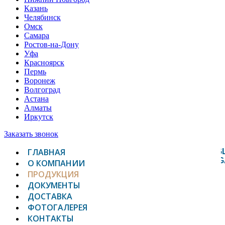
Казань
Челябинск
Омск
Самара
Ростов-на-Дону
Уфа
Красноярск
Пермь
Воронеж
Волгоград
Астана
Алматы
Иркутск
Заказать звонок
ГЛАВНАЯ
TOGG
NAVIG
О КОМПАНИИ
ПРОДУКЦИЯ
ДОКУМЕНТЫ
ДОСТАВКА
ФОТОГАЛЕРЕЯ
КОНТАКТЫ