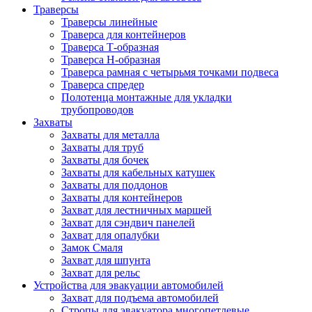
Траверсы
Траверсы линейные
Траверса для контейнеров
Траверса Т-образная
Траверса Н-образная
Траверса рамная с четырьмя точками подвеса
Траверса спредер
Полотенца монтажные для укладки
трубопроводов
Захваты
Захваты для металла
Захваты для труб
Захваты для бочек
Захваты для кабельных катушек
Захваты для поддонов
Захваты для контейнеров
Захват для лестничных маршей
Захват для сэндвич панелей
Захват для опалубки
Замок Смаля
Захват для шпунта
Захват для рельс
Устройства для эвакуации автомобилей
Захват для подъема автомобилей
Стропы для эвакуатора многопетлевые