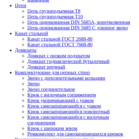
Цепи
Цепь грузоподъемная Т8
Цепь грузоподъемная Т10
Цепь оцинкованная DIN 5685A, короткозвенная
Цепь оцинкованная DIN 5685 С длинное звено
Канат стальной
Канат стальной ГОСТ 2688-80
Канат стальной ГОСТ 7668-80
Домкраты
Домкрат с низким подхватом
Домкрат гидравлический бутылочный
Домкрат реечный
Комплектующие для цепных строп
Звено с дополнительными кольцами
Звено
Звено соединительное
Крюк с вилочным сопряжением
Крюк укорачивающий с ушком
Крюк самозапирающийся с ушком
Крюк самозапирающийся поворотный
Крюк самозапирающийся с вилочным
соединением
Крюк с широким зевом
Ремкомплект для самозапирающихся крюков