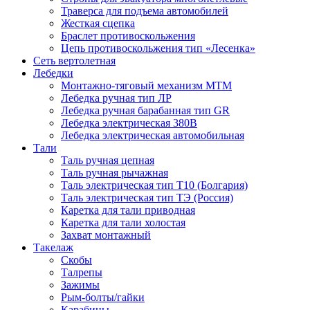
Траверса для подъема автомобилей
Жесткая сцепка
Браслет противоскольжения
Цепь противоскольжения тип «Лесенка»
Сеть вертолетная
Лебедки
Монтажно-тяговый механизм МТМ
Лебедка ручная тип ЛР
Лебедка ручная барабанная тип GR
Лебедка электрическая 380В
Лебедка электрическая автомобильная
Тали
Таль ручная цепная
Таль ручная рычажная
Таль электрическая тип Т10 (Болгария)
Таль электрическая тип ТЭ (Россия)
Каретка для тали приводная
Каретка для тали холостая
Захват монтажный
Такелаж
Скобы
Талрепы
Зажимы
Рым-болты/гайки
Карабины