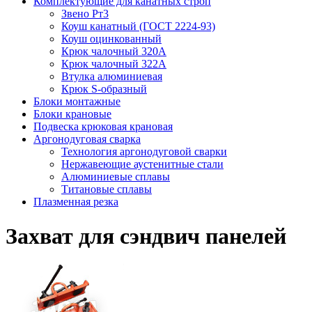
Комплектующие для канатных строп
Звено Рт3
Коуш канатный (ГОСТ 2224-93)
Коуш оцинкованный
Крюк чалочный 320А
Крюк чалочный 322А
Втулка алюминиевая
Крюк S-образный
Блоки монтажные
Блоки крановые
Подвеска крюковая крановая
Аргонодуговая сварка
Технология аргонодуговой сварки
Нержавеющие аустенитные стали
Алюминиевые сплавы
Титановые сплавы
Плазменная резка
Захват для сэндвич панелей