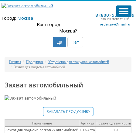
TOG
8 (800) 500-12-09
NAVI
Город:
Москва
ЗВОНОК БЕСПЛАТНЫЙ
Ваш город
orderzav@mail.ru
Москва?
Да
Нет
Главная
Продукция
Устройства для эвакуации автомобилей
Захват для подъема автомобилей
Захват автомобильный
ЗАКАЗАТЬ ПРОДУКЦИЮ
Назначение
Артикул
Грузо-подъем-ность, т
Захват для подъёма легковых автомобилей
ГПЗ-Авто
1.0