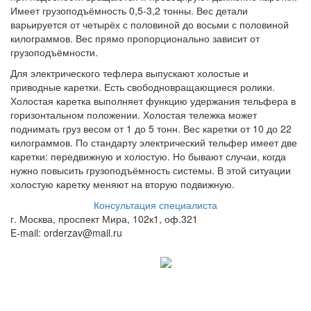
Имеет грузоподъёмность 0,5-3,2 тонны. Вес детали
варьируется от четырёх с половиной до восьми с половиной
килограммов. Вес прямо пропорционально зависит от
грузоподъёмности.
Для электрического тефлера выпускают холостые и
приводные каретки. Есть свободновращающиеся ролики.
Холостая каретка выполняет функцию удержания тельфера в
горизонтальном положении. Холостая тележка может
поднимать груз весом от 1 до 5 тонн. Вес каретки от 10 до 22
килограммов. По стандарту электрический тельфер имеет две
каретки: передвижную и холостую. Но бывают случаи, когда
нужно повысить грузоподъёмность системы. В этой ситуации
холостую каретку меняют на вторую подвижную.
Консультация специалиста
г. Москва, проспект Мира, 102к1, оф.321
E-mail: orderzav@mail.ru
Принимаем к оплате:
8 (800) 500-12-09
звонок бесплатный