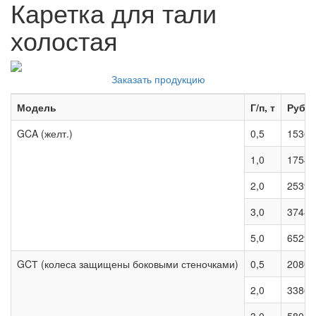
Каретка для тали
холостая
Заказать продукцию
Модель
Г/п, т
Руб.
GCA (желт.)
0,5
1536
1,0
1754
2,0
2539
3,0
3748
5,0
6529
GCТ (колеса защищены боковыми стеночками)
0,5
2080
2,0
3386