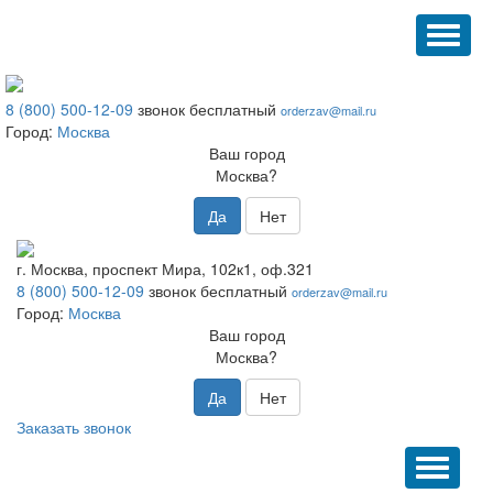
TOGG
NAVI
8 (800) 500-12-09
звонок бесплатный
orderzav@mail.ru
Город:
Москва
Ваш город
Москва?
Да
Нет
г. Москва, проспект Мира, 102к1, оф.321
8 (800) 500-12-09
звонок бесплатный
orderzav@mail.ru
Город:
Москва
Ваш город
Москва?
Да
Нет
Заказать звонок
TOGGL
NAVIG