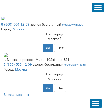
TOGG
NAVI
8 (800) 500-12-09
звонок бесплатный
orderzav@mail.ru
Город:
Москва
Ваш город
Москва?
Да
Нет
г. Москва, проспект Мира, 102к1, оф.321
8 (800) 500-12-09
звонок бесплатный
orderzav@mail.ru
Город:
Москва
Ваш город
Москва?
Да
Нет
Заказать звонок
TOGGL
NAVIG