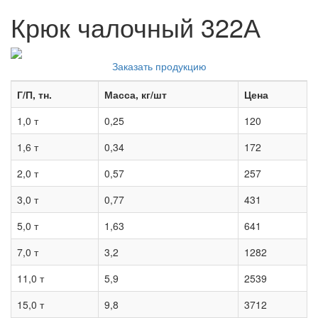
Крюк чалочный 322А
Заказать продукцию
Г/П, тн.
Масса, кг/шт
Цена
1,0 т
0,25
120
1,6 т
0,34
172
2,0 т
0,57
257
3,0 т
0,77
431
5,0 т
1,63
641
7,0 т
3,2
1282
11,0 т
5,9
2539
15,0 т
9,8
3712