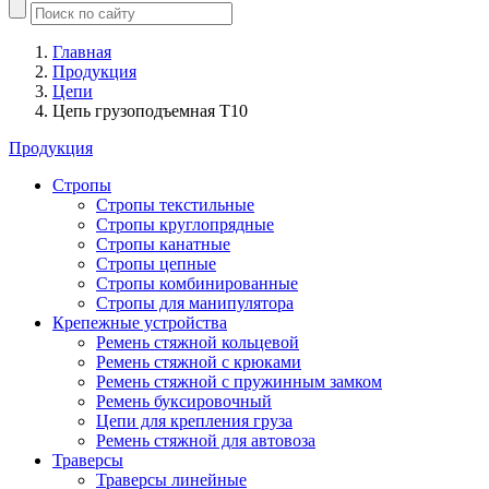
Главная
Продукция
Цепи
Цепь грузоподъемная Т10
Продукция
Стропы
Стропы текстильные
Стропы круглопрядные
Стропы канатные
Стропы цепные
Стропы комбинированные
Стропы для манипулятора
Крепежные устройства
Ремень стяжной кольцевой
Ремень стяжной с крюками
Ремень стяжной с пружинным замком
Ремень буксировочный
Цепи для крепления груза
Ремень стяжной для автовоза
Траверсы
Траверсы линейные