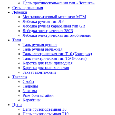
Цепь противоскольжения тип «Лесенка»
Сеть вертолетная
Лебедки
Монтажно-тяговый механизм МТМ
Лебедка ручная тип ЛР
Лебедка ручная барабанная тип GR
Лебедка электрическая 380В
Лебедка электрическая автомобильная
Тали
Таль ручная цепная
Таль ручная рычажная
Таль электрическая тип Т10 (Болгария)
Таль электрическая тип ТЭ (Россия)
Каретка для тали приводная
Каретка для тали холостая
Захват монтажный
Такелаж
Скобы
Талрепы
Зажимы
Рым-болты/гайки
Карабины
Цепи
Цепь грузоподъемная Т8
Цепь грузоподъемная Т10