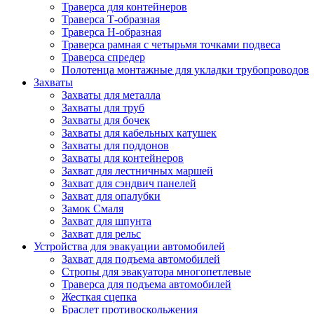
Траверса для контейнеров
Траверса Т-образная
Траверса Н-образная
Траверса рамная с четырьмя точками подвеса
Траверса спредер
Полотенца монтажные для укладки трубопроводов
Захваты
Захваты для металла
Захваты для труб
Захваты для бочек
Захваты для кабельных катушек
Захваты для поддонов
Захваты для контейнеров
Захват для лестничных маршей
Захват для сэндвич панелей
Захват для опалубки
Замок Смаля
Захват для шпунта
Захват для рельс
Устройства для эвакуации автомобилей
Захват для подъема автомобилей
Стропы для эвакуатора многопетлевые
Траверса для подъема автомобилей
Жесткая сцепка
Браслет противоскольжения