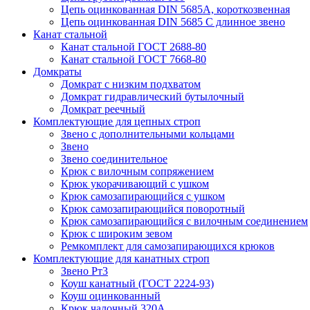
Цепь оцинкованная DIN 5685A, короткозвенная
Цепь оцинкованная DIN 5685 С длинное звено
Канат стальной
Канат стальной ГОСТ 2688-80
Канат стальной ГОСТ 7668-80
Домкраты
Домкрат с низким подхватом
Домкрат гидравлический бутылочный
Домкрат реечный
Комплектующие для цепных строп
Звено с дополнительными кольцами
Звено
Звено соединительное
Крюк с вилочным сопряжением
Крюк укорачивающий с ушком
Крюк самозапирающийся с ушком
Крюк самозапирающийся поворотный
Крюк самозапирающийся с вилочным соединением
Крюк с широким зевом
Ремкомплект для самозапирающихся крюков
Комплектующие для канатных строп
Звено Рт3
Коуш канатный (ГОСТ 2224-93)
Коуш оцинкованный
Крюк чалочный 320А