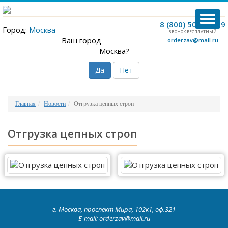
TOG
8 (800) 500-12-09
Город:
Москва
NAVI
ЗВОНОК БЕСПЛАТНЫЙ
Ваш город
orderzav@mail.ru
Москва?
Да
Нет
Главная
Новости
Отгрузка цепных строп
Отгрузка цепных строп
г. Москва, проспект Мира, 102к1, оф.321
E-mail: orderzav@mail.ru